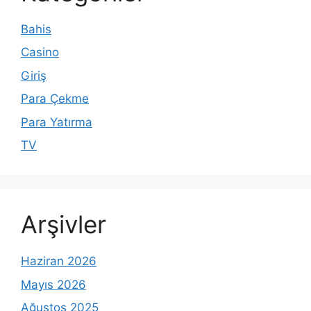
Bahis
Casino
Giriş
Para Çekme
Para Yatırma
TV
Arşivler
Haziran 2026
Mayıs 2026
Ağustos 2025