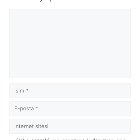
Yorum
İsim
E-
posta
İnternet
sitesi