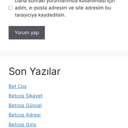
Daha sonraki yorumlarımda kullanılması için
adım, e-posta adresim ve site adresim bu
tarayıcıya kaydedilsin.
Son Yazılar
Bet Cos
Betcos Şikayet
Betcos Güncel
Betcos Adresi
Betcos Giriş