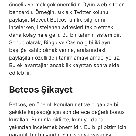
öncelik vermek çok önemlidir. Oyun web siteleri
benzerdir. Örneğin, sık sık Twitter kolunu
paylaşır. Mevcut Betcos kimlik bilgilerini
incelerken, listelenen adresleri takip etmek
daha kolay hale gelir. Bu bir tahmin sistemidir.
Sonuç olarak, Bingo ve Casino gibi iki ayrı
başlığa sahip olmak yerine, aralarındaki
paylaşılan özellikleri tanımlamayı amaçlıyoruz.
Bu ek avantajlar ancak ilk kayıttan sonra elde
edilebilir.
Betcos Şikayet
Betcos, en önemli konuları net ve organize bir
şekilde kapsadığı için son derece değerli bonus
kuralları. Bununla birlikte, konuyu daha
yakından incelemek önemlidir. Bu bilgi bizim için
garantili bir başarıdır. Yanlış veya yasadışı