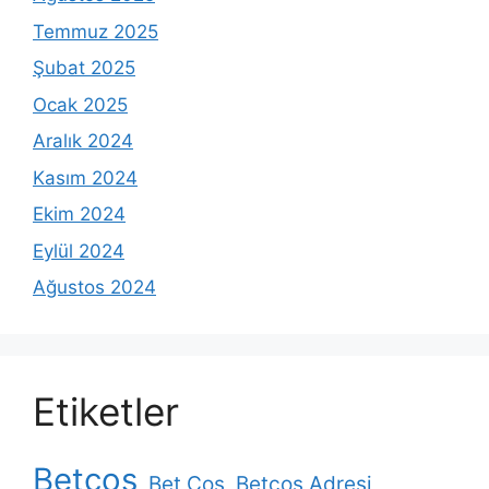
Temmuz 2025
Şubat 2025
Ocak 2025
Aralık 2024
Kasım 2024
Ekim 2024
Eylül 2024
Ağustos 2024
Etiketler
Betcos
Bet Cos
Betcos Adresi