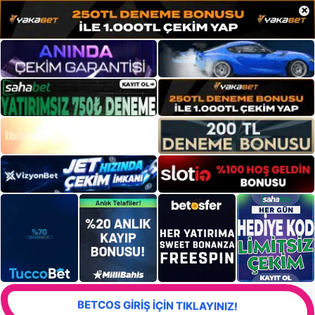
×
BETCOS GİRİŞ İÇİN TIKLAYINIZ!