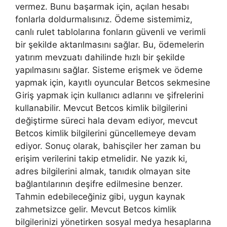
vermez. Bunu başarmak için, açılan hesabı
fonlarla doldurmalısınız. Ödeme sistemimiz,
canlı rulet tablolarına fonların güvenli ve verimli
bir şekilde aktarılmasını sağlar. Bu, ödemelerin
yatırım mevzuatı dahilinde hızlı bir şekilde
yapılmasını sağlar. Sisteme erişmek ve ödeme
yapmak için, kayıtlı oyuncular Betcos sekmesine
Giriş yapmak için kullanıcı adlarını ve şifrelerini
kullanabilir. Mevcut Betcos kimlik bilgilerini
değiştirme süreci hala devam ediyor, mevcut
Betcos kimlik bilgilerini güncellemeye devam
ediyor. Sonuç olarak, bahisçiler her zaman bu
erişim verilerini takip etmelidir. Ne yazık ki,
adres bilgilerini almak, tanıdık olmayan site
bağlantılarının deşifre edilmesine benzer.
Tahmin edebileceğiniz gibi, uygun kaynak
zahmetsizce gelir. Mevcut Betcos kimlik
bilgilerinizi yönetirken sosyal medya hesaplarına