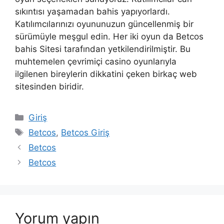
sıkıntısı yaşamadan bahis yapıyorlardı.
Katılımcılarınızı oyununuzun güncellenmiş bir
sürümüyle meşgul edin. Her iki oyun da Betcos
bahis Sitesi tarafından yetkilendirilmiştir. Bu
muhtemelen çevrimiçi casino oyunlarıyla
ilgilenen bireylerin dikkatini çeken birkaç web
sitesinden biridir.
Kategoriler
Giriş
Etiketler
Betcos
,
Betcos Giriş
Betcos
Betcos
Yorum yapın