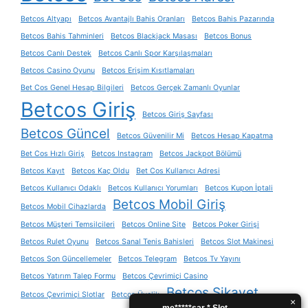
Betcos Altyapı
Betcos Avantajlı Bahis Oranları
Betcos Bahis Pazarında
Betcos Bahis Tahminleri
Betcos Blackjack Masası
Betcos Bonus
Betcos Canlı Destek
Betcos Canlı Spor Karşılaşmaları
Betcos Casino Oyunu
Betcos Erişim Kısıtlamaları
Bet Cos Genel Hesap Bilgileri
Betcos Gerçek Zamanlı Oyunlar
Betcos Giriş
Betcos Giriş Sayfası
Betcos Güncel
Betcos Güvenilir Mi
Betcos Hesap Kapatma
Bet Cos Hızlı Giriş
Betcos Instagram
Betcos Jackpot Bölümü
Betcos Kayıt
Betcos Kaç Oldu
Bet Cos Kullanıcı Adresi
Betcos Kullanıcı Odaklı
Betcos Kullanıcı Yorumları
Betcos Kupon İptali
Betcos Mobil Giriş
Betcos Mobil Cihazlarda
Betcos Müşteri Temsilcileri
Betcos Online Site
Betcos Poker Girişi
Betcos Rulet Oyunu
Betcos Sanal Tenis Bahisleri
Betcos Slot Makinesi
Betcos Son Güncellemeler
Betcos Telegram
Betcos Tv Yayını
Betcos Yatırım Talep Formu
Betcos Çevrimiçi Casino
Betcos Şikayet
Betcos Çevrimiçi Slotlar
Betcos Üyelik