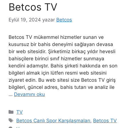
Betcos TV
Eylül 19, 2024
yazar
Betcos
Betcos TV mükemmel hizmetler sunan ve
kusursuz bir bahis deneyimi sağlayan devasa
bir web sitesidir. Şirketimiz birkaç yıldır hevesli
bahisçilere birinci sınıf hizmetler sunmaya
kendini adamıştır. Bahis şirketi hakkında en son
bilgileri almak için lütfen resmi web sitesini
ziyaret edin. Bu web sitesi size Betcos TV giriş
bilgileri, güncel adres, bahis tutarı ve analiz ile
…
Devamını oku
Kategoriler
TV
Etiketler
Betcos Canlı Spor Karşılaşmaları
,
Betcos TV