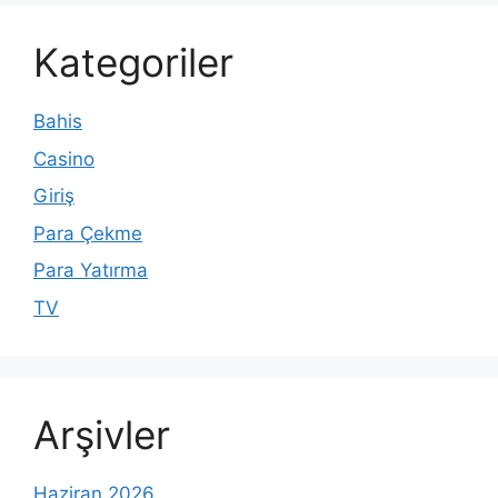
Kategoriler
Bahis
Casino
Giriş
Para Çekme
Para Yatırma
TV
Arşivler
Haziran 2026