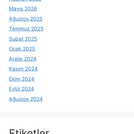
Mayıs 2026
Ağustos 2025
Temmuz 2025
Şubat 2025
Ocak 2025
Aralık 2024
Kasım 2024
Ekim 2024
Eylül 2024
Ağustos 2024
Etiketler