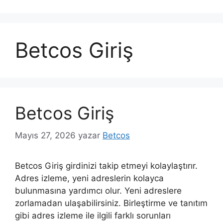
Betcos Giriş
Betcos Giriş
Mayıs 27, 2026
yazar
Betcos
Betcos Giriş girdinizi takip etmeyi kolaylaştırır.
Adres izleme, yeni adreslerin kolayca
bulunmasına yardımcı olur. Yeni adreslere
zorlamadan ulaşabilirsiniz. Birleştirme ve tanıtım
gibi adres izleme ile ilgili farklı sorunları