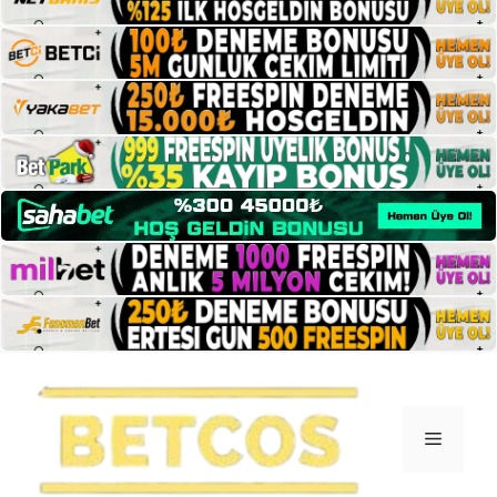
İçeriğe
atla
Menü