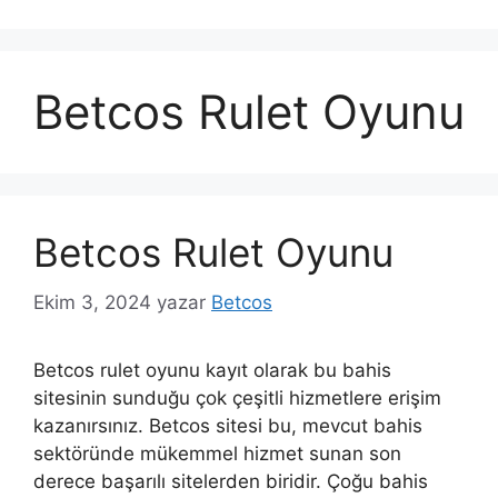
Betcos Rulet Oyunu
Betcos Rulet Oyunu
Ekim 3, 2024
yazar
Betcos
Betcos rulet oyunu kayıt olarak bu bahis
sitesinin sunduğu çok çeşitli hizmetlere erişim
kazanırsınız. Betcos sitesi bu, mevcut bahis
sektöründe mükemmel hizmet sunan son
derece başarılı sitelerden biridir. Çoğu bahis