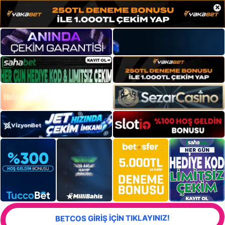
×
BETCOS GİRİŞ İÇİN TIKLAYINIZ!