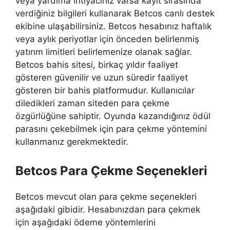
veya yardıma ihtiyacınız varsa kayıt sırasında
verdiğiniz bilgileri kullanarak Betcos canlı destek
ekibine ulaşabilirsiniz. Betcos hesabınız haftalık
veya aylık periyotlar için önceden belirlenmiş
yatırım limitleri belirlemenize olanak sağlar.
Betcos bahis sitesi, birkaç yıldır faaliyet
gösteren güvenilir ve uzun süredir faaliyet
gösteren bir bahis platformudur. Kullanıcılar
diledikleri zaman siteden para çekme
özgürlüğüne sahiptir. Oyunda kazandığınız ödül
parasını çekebilmek için para çekme yöntemini
kullanmanız gerekmektedir.
Betcos Para Çekme Seçenekleri
Betcos mevcut olan para çekme seçenekleri
aşağıdaki gibidir. Hesabınızdan para çekmek
için aşağıdaki ödeme yöntemlerini