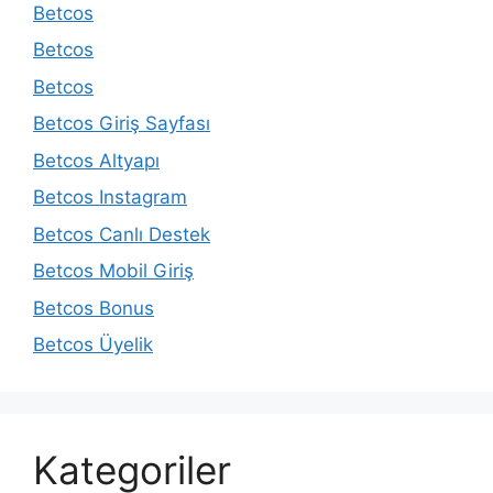
Betcos
Betcos
Betcos
Betcos Giriş Sayfası
Betcos Altyapı
Betcos Instagram
Betcos Canlı Destek
Betcos Mobil Giriş
Betcos Bonus
Betcos Üyelik
Kategoriler