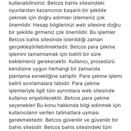
kullanabilirsiniz: Betcos bahis sitesindeki
oyunlardan kazancınızı başarılı bir şekilde
çekmek için doğru adımları izlemeniz çok
önemlidir. Hesap bilgilerinizi web sitesine doğru
bir şekilde girmeniz çok önemlidir. Bu işlemler
Betcos bahis sitesinde istenildiği zaman
gerçekleştirilebilmektedir. Betcos para çekme
işlemini tamamlamak için belirli bir süre
beklemeniz gerekecektir. Kullanıcı, prosedürü
kendisine uygun herhangi bir zamanda
planlama esnekliğine sahiptir. Para çekme işlemi
belirli sınırlamalara tabidir. Para çekme
işlemleriyle ilgili tüm ayrıntılara web sitesinde
kullanıcı erişebilecektir.
Betcos para çekme
seçenekleri
Bu konu hakkında bilgi edinmek için
kullanıcıların verilen talimatlara uyması
gerekmektedir. Betcos güvenilir ve güvenilir bir
bahis sitesidir. Betcos bahis sitesindeki tüm