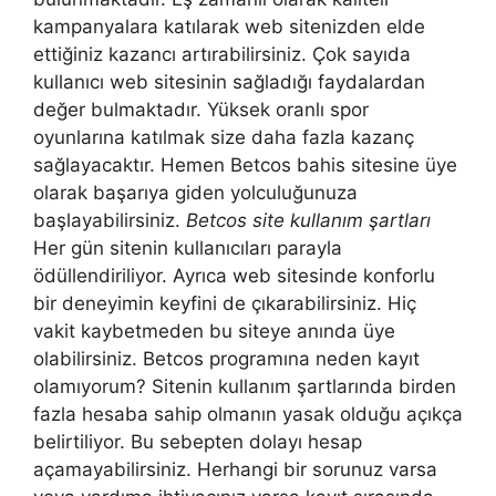
kampanyalara katılarak web sitenizden elde
ettiğiniz kazancı artırabilirsiniz. Çok sayıda
kullanıcı web sitesinin sağladığı faydalardan
değer bulmaktadır. Yüksek oranlı spor
oyunlarına katılmak size daha fazla kazanç
sağlayacaktır. Hemen Betcos bahis sitesine üye
olarak başarıya giden yolculuğunuza
başlayabilirsiniz.
Betcos site kullanım şartları
Her gün sitenin kullanıcıları parayla
ödüllendiriliyor. Ayrıca web sitesinde konforlu
bir deneyimin keyfini de çıkarabilirsiniz. Hiç
vakit kaybetmeden bu siteye anında üye
olabilirsiniz. Betcos programına neden kayıt
olamıyorum? Sitenin kullanım şartlarında birden
fazla hesaba sahip olmanın yasak olduğu açıkça
belirtiliyor. Bu sebepten dolayı hesap
açamayabilirsiniz. Herhangi bir sorunuz varsa