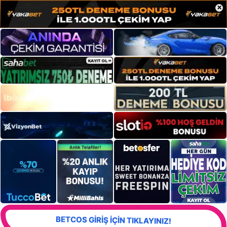
×
BETCOS GİRİŞ İÇİN TIKLAYINIZ!