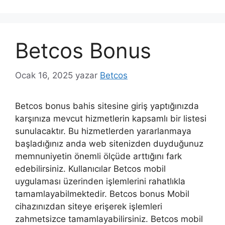
Betcos Bonus
Ocak 16, 2025
yazar
Betcos
Betcos bonus bahis sitesine giriş yaptığınızda
karşınıza mevcut hizmetlerin kapsamlı bir listesi
sunulacaktır. Bu hizmetlerden yararlanmaya
başladığınız anda web sitenizden duyduğunuz
memnuniyetin önemli ölçüde arttığını fark
edebilirsiniz. Kullanıcılar Betcos mobil
uygulaması üzerinden işlemlerini rahatlıkla
tamamlayabilmektedir. Betcos bonus Mobil
cihazınızdan siteye erişerek işlemleri
zahmetsizce tamamlayabilirsiniz. Betcos mobil