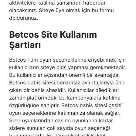
aktivitelere katılma şansından haberdar
olacaksınız. Siteye üye olmak için bu formu
doldurunuz.
Betcos Site Kullanım
Şartları
Betcos Tüm oyun seçeneklerine erişebilmek için
kullanıcıların siteye giriş yapması gerekmektedir.
Bu kullanıcılar açısından önemli bir avantajdır.
Betcos bahis sitesi benzersiz avantajlarıyla öne
çıkan bir bahis sitesidir. Kullanıcılar diledikleri
zaman platformdaki bu kampanyalara katılma
özgürlüğüne sahiptir. Betcos bahis sitesi çeşitli
oyun seçeneklerine katılmanıza olanak sağlar.
Spor oyunlarından casino oyunlarına kadar
sizlere sunulan çok sayıda oyun seçeneği
bulunmaktadır. Eş zamanlı olarak kaliteli