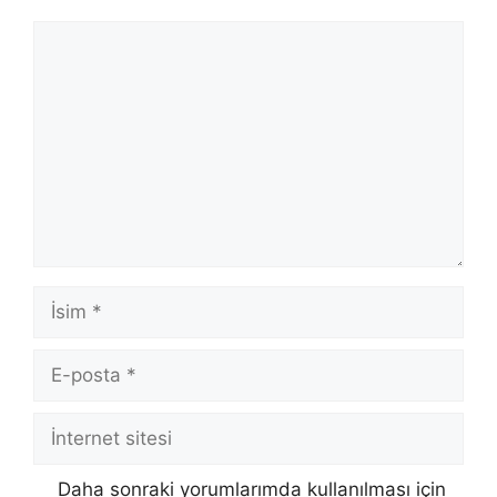
Yorum
İsim
E-
posta
İnternet
sitesi
Daha sonraki yorumlarımda kullanılması için