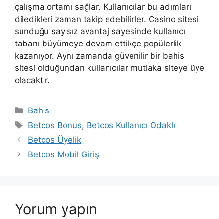
çalışma ortamı sağlar. Kullanıcılar bu adımları
diledikleri zaman takip edebilirler. Casino sitesi
sunduğu sayısız avantaj sayesinde kullanıcı
tabanı büyümeye devam ettikçe popülerlik
kazanıyor. Aynı zamanda güvenilir bir bahis
sitesi olduğundan kullanıcılar mutlaka siteye üye
olacaktır.
Kategoriler
Bahis
Etiketler
Betcos Bonus
,
Betcos Kullanıcı Odaklı
Betcos Üyelik
Betcos Mobil Giriş
Yorum yapın