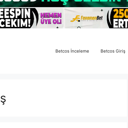
Betcos İnceleme
Betcos Giriş
iş