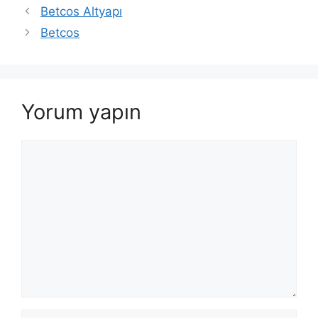
Betcos Altyapı
Betcos
Yorum yapın
Yorum
İsim