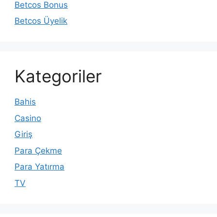
Betcos Bonus
Betcos Üyelik
Kategoriler
Bahis
Casino
Giriş
Para Çekme
Para Yatırma
TV