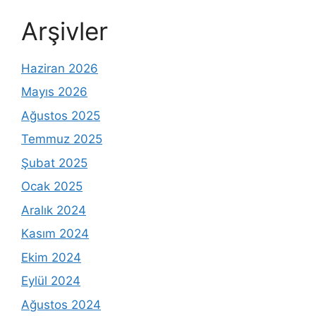
Arşivler
Haziran 2026
Mayıs 2026
Ağustos 2025
Temmuz 2025
Şubat 2025
Ocak 2025
Aralık 2024
Kasım 2024
Ekim 2024
Eylül 2024
Ağustos 2024