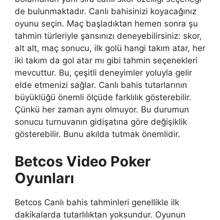
de bulunmaktadır. Canlı bahisinizi koyacağınız
oyunu seçin. Maç başladıktan hemen sonra şu
tahmin türleriyle şansınızı deneyebilirsiniz: skor,
alt alt, maç sonucu, ilk golü hangi takım atar, her
iki takım da gol atar mı gibi tahmin seçenekleri
mevcuttur. Bu, çeşitli deneyimler yoluyla gelir
elde etmenizi sağlar. Canlı bahis tutarlarının
büyüklüğü önemli ölçüde farklılık gösterebilir.
Çünkü her zaman aynı olmuyor. Bu durumun
sonucu turnuvanın gidişatına göre değişiklik
gösterebilir. Bunu akılda tutmak önemlidir.
Betcos Video Poker
Oyunları
Betcos Canlı bahis tahminleri genellikle ilk
dakikalarda tutarlılıktan yoksundur. Oyunun