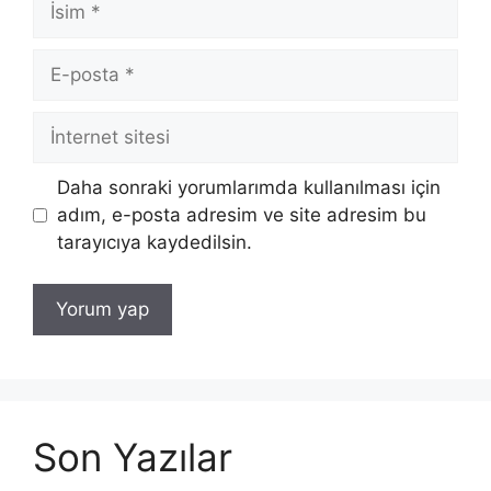
E-
posta
İnternet
sitesi
Daha sonraki yorumlarımda kullanılması için
adım, e-posta adresim ve site adresim bu
tarayıcıya kaydedilsin.
Son Yazılar