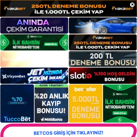
×
BETCOS GİRİŞ İÇİN TIKLAYINIZ!