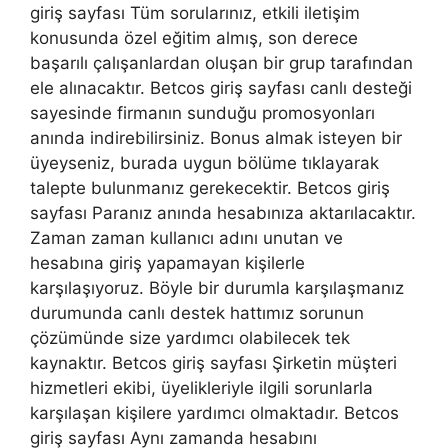
giriş sayfası Tüm sorularınız, etkili iletişim
konusunda özel eğitim almış, son derece
başarılı çalışanlardan oluşan bir grup tarafından
ele alınacaktır. Betcos giriş sayfası canlı desteği
sayesinde firmanın sunduğu promosyonları
anında indirebilirsiniz. Bonus almak isteyen bir
üyeyseniz, burada uygun bölüme tıklayarak
talepte bulunmanız gerekecektir. Betcos giriş
sayfası Paranız anında hesabınıza aktarılacaktır.
Zaman zaman kullanıcı adını unutan ve
hesabına giriş yapamayan kişilerle
karşılaşıyoruz. Böyle bir durumla karşılaşmanız
durumunda canlı destek hattımız sorunun
çözümünde size yardımcı olabilecek tek
kaynaktır. Betcos giriş sayfası Şirketin müşteri
hizmetleri ekibi, üyelikleriyle ilgili sorunlarla
karşılaşan kişilere yardımcı olmaktadır. Betcos
giriş sayfası Aynı zamanda hesabını