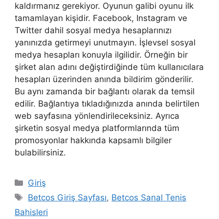
kaldırmanız gerekiyor. Oyunun galibi oyunu ilk
tamamlayan kişidir. Facebook, Instagram ve
Twitter dahil sosyal medya hesaplarınızı
yanınızda getirmeyi unutmayın. İşlevsel sosyal
medya hesapları konuyla ilgilidir. Örneğin bir
şirket alan adını değiştirdiğinde tüm kullanıcılara
hesapları üzerinden anında bildirim gönderilir.
Bu aynı zamanda bir bağlantı olarak da temsil
edilir. Bağlantıya tıkladığınızda anında belirtilen
web sayfasına yönlendirileceksiniz. Ayrıca
şirketin sosyal medya platformlarında tüm
promosyonlar hakkında kapsamlı bilgiler
bulabilirsiniz.
Kategoriler
Giriş
Etiketler
Betcos Giriş Sayfası
,
Betcos Sanal Tenis
Bahisleri