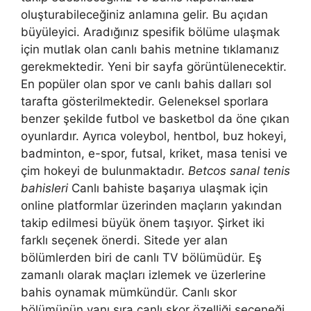
oluşturabileceğiniz anlamına gelir. Bu açıdan
büyüleyici. Aradığınız spesifik bölüme ulaşmak
için mutlak olan canlı bahis metnine tıklamanız
gerekmektedir. Yeni bir sayfa görüntülenecektir.
En popüler olan spor ve canlı bahis dalları sol
tarafta gösterilmektedir. Geleneksel sporlara
benzer şekilde futbol ve basketbol da öne çıkan
oyunlardır. Ayrıca voleybol, hentbol, ​​buz hokeyi,
badminton, e-spor, futsal, kriket, masa tenisi ve
çim hokeyi de bulunmaktadır.
Betcos sanal tenis
bahisleri
Canlı bahiste başarıya ulaşmak için
online platformlar üzerinden maçların yakından
takip edilmesi büyük önem taşıyor. Şirket iki
farklı seçenek önerdi. Sitede yer alan
bölümlerden biri de canlı TV bölümüdür. Eş
zamanlı olarak maçları izlemek ve üzerlerine
bahis oynamak mümkündür. Canlı skor
bölümünün yanı sıra canlı skor özelliği seçeneği