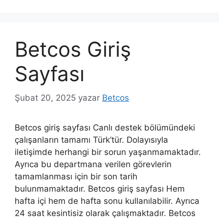
Betcos Giriş
Sayfası
Şubat 20, 2025
yazar
Betcos
Betcos giriş sayfası Canlı destek bölümündeki
çalışanların tamamı Türk’tür. Dolayısıyla
iletişimde herhangi bir sorun yaşanmamaktadır.
Ayrıca bu departmana verilen görevlerin
tamamlanması için bir son tarih
bulunmamaktadır. Betcos giriş sayfası Hem
hafta içi hem de hafta sonu kullanılabilir. Ayrıca
24 saat kesintisiz olarak çalışmaktadır. Betcos