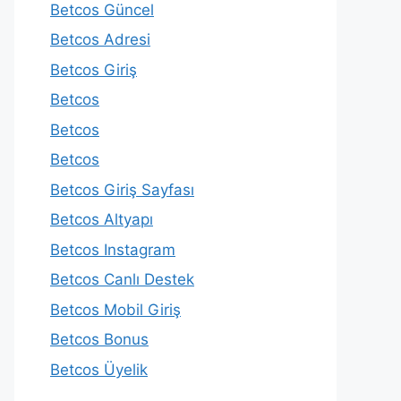
Betcos Güncel
Betcos Adresi
Betcos Giriş
Betcos
Betcos
Betcos
Betcos Giriş Sayfası
Betcos Altyapı
Betcos Instagram
Betcos Canlı Destek
Betcos Mobil Giriş
Betcos Bonus
Betcos Üyelik