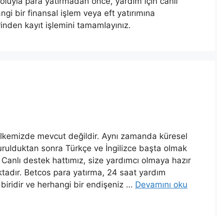
oluyla para yatırmadan önce, yardım için canlı
gi bir finansal işlem veya eft yatırımına
nden kayıt işlemini tamamlayınız.
ülkemizde mevcut değildir. Aynı zamanda küresel
kurulduktan sonra Türkçe ve İngilizce başta olmak
. Canlı destek hattımız, size yardımcı olmaya hazır
tadır. Betcos para yatırma, 24 saat yardım
biridir ve herhangi bir endişeniz …
Devamını oku