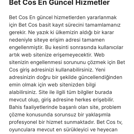
Bet Cos En Güncel Hizmetler
Bet Cos En güncel hizmetlerden yararlanmak
için Bet Cos basit kayıt sürecini tamamlamanız
gerekir. Ne yazık ki ülkemizin aldığı bir karar
nedeniyle siteye erişim adresi tamamen
engellenmiştir. Bu kesinti sonrasında kullanıcılar
artık web sitenize erişemeyecektir. Web
sitenizin engellenmesi sorununu çözmek için Bet
Cos giriş adresinizi kullanabilirsiniz. Yeni
adresinizin doğru bir şekilde güncellendiğinden
emin olmak için web sitenizden bilgi
alabilirsiniz. Site ile ilgili tüm bilgiler burada
mevcut olup, giriş adresine herkes erişebilir.
Bahis faaliyetlerinde başarılı olan site, problem
çözme konusunda sorunsuz bir yaklaşımla
profesyonel bir hizmet sunmaktadır. Bet Cos tv,
oyunculara mevcut en sürükleyici ve heyecan