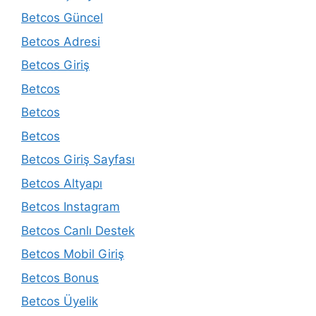
Betcos Güncel
Betcos Adresi
Betcos Giriş
Betcos
Betcos
Betcos
Betcos Giriş Sayfası
Betcos Altyapı
Betcos Instagram
Betcos Canlı Destek
Betcos Mobil Giriş
Betcos Bonus
Betcos Üyelik