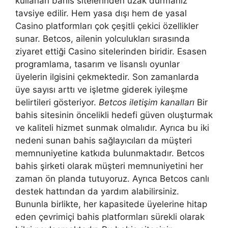
kullanan bahis sitelerinden uzak durmanız
tavsiye edilir. Hem yasa dışı hem de yasal
Casino platformları çok çeşitli çekici özellikler
sunar. Betcos, ailenin yolculukları sırasında
ziyaret ettiği Casino sitelerinden biridir. Esasen
programlama, tasarım ve lisanslı oyunlar
üyelerin ilgisini çekmektedir. Son zamanlarda
üye sayısı arttı ve işletme giderek iyileşme
belirtileri gösteriyor.
Betcos iletişim kanalları
Bir
bahis sitesinin öncelikli hedefi güven oluşturmak
ve kaliteli hizmet sunmak olmalıdır. Ayrıca bu iki
nedeni sunan bahis sağlayıcıları da müşteri
memnuniyetine katkıda bulunmaktadır. Betcos
bahis şirketi olarak müşteri memnuniyetini her
zaman ön planda tutuyoruz. Ayrıca Betcos canlı
destek hattından da yardım alabilirsiniz.
Bununla birlikte, her kapasitede üyelerine hitap
eden çevrimiçi bahis platformları sürekli olarak