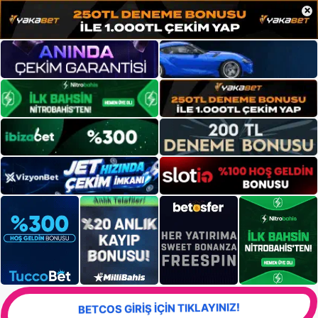
×
BETCOS GİRİŞ İÇİN TIKLAYINIZ!