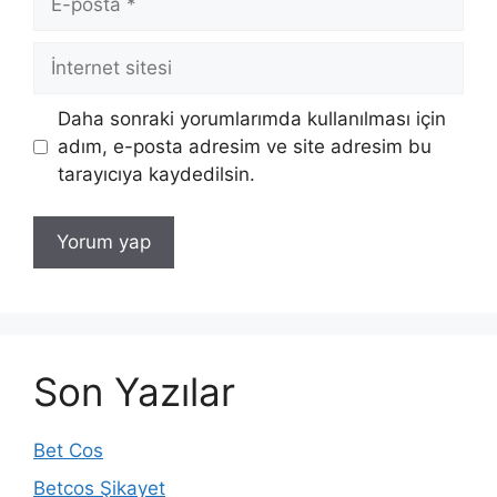
posta
İnternet
sitesi
Daha sonraki yorumlarımda kullanılması için
adım, e-posta adresim ve site adresim bu
tarayıcıya kaydedilsin.
Son Yazılar
Bet Cos
Betcos Şikayet