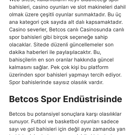
bahisleri, casino oyunları ve slot makineleri dahil
olmak üzere çeşitli oyunlar sunmaktadır. Bu üç
ana kategori çok sayıda alt dalı kapsamaktadır.
Casino severler, Betcos canlı Casinosunda canlı
spor bahisleri gibi birçok seçeneğe sahip
olacaklar. Sitede düzenli güncellemeler son
dakika haberleri ile paylaşılacaktır. Bu,
bahisçilerin en son oranlar hakkında güncel
kalmasını sağlar. Pek çok kişi bu platform
üzerinden spor bahisleri yapmayı tercih ediyor.
Spor bahislerinde sayısız olasılık vardır.
Betcos Spor Endüstrisinde
Betcos bu potansiyel sonuçlara karşı olasılıklar
sunuyor. Futbol ve basketbol oyunları sadece
sayı ve gol bahisleri için değil aynı zamanda yan