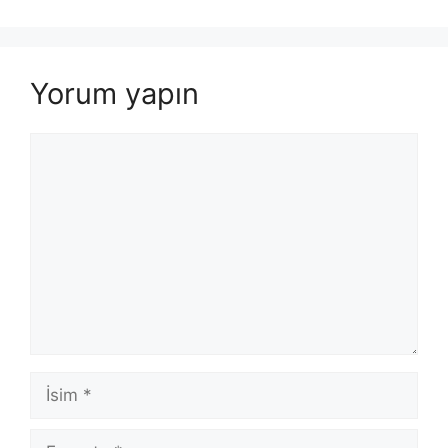
Yorum yapın
Yorum
İsim
E-