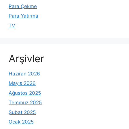
Para Çekme
Para Yatırma
TV
Arşivler
Haziran 2026
Mayıs 2026
Ağustos 2025
Temmuz 2025
Şubat 2025
Ocak 2025