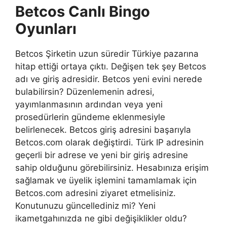
Betcos Canlı Bingo
Oyunları
Betcos Şirketin uzun süredir Türkiye pazarına
hitap ettiği ortaya çıktı. Değişen tek şey Betcos
adı ve giriş adresidir. Betcos yeni evini nerede
bulabilirsin? Düzenlemenin adresi,
yayımlanmasının ardından veya yeni
prosedürlerin gündeme eklenmesiyle
belirlenecek. Betcos giriş adresini başarıyla
Betcos.com olarak değiştirdi. Türk IP adresinin
geçerli bir adrese ve yeni bir giriş adresine
sahip olduğunu görebilirsiniz. Hesabınıza erişim
sağlamak ve üyelik işlemini tamamlamak için
Betcos.com adresini ziyaret etmelisiniz.
Konutunuzu güncellediniz mi? Yeni
ikametgahınızda ne gibi değişiklikler oldu?