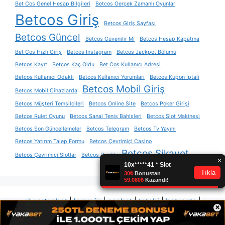
Bet Cos Genel Hesap Bilgileri
Betcos Gerçek Zamanlı Oyunlar
Betcos Giriş
Betcos Giriş Sayfası
Betcos Güncel
Betcos Güvenilir Mi
Betcos Hesap Kapatma
Bet Cos Hızlı Giriş
Betcos Instagram
Betcos Jackpot Bölümü
Betcos Kayıt
Betcos Kaç Oldu
Bet Cos Kullanıcı Adresi
Betcos Kullanıcı Odaklı
Betcos Kullanıcı Yorumları
Betcos Kupon İptali
Betcos Mobil Giriş
Betcos Mobil Cihazlarda
Betcos Müşteri Temsilcileri
Betcos Online Site
Betcos Poker Girişi
Betcos Rulet Oyunu
Betcos Sanal Tenis Bahisleri
Betcos Slot Makinesi
Betcos Son Güncellemeler
Betcos Telegram
Betcos Tv Yayını
Betcos Yatırım Talep Formu
Betcos Çevrimiçi Casino
Betcos Şikayet
Betcos Çevrimiçi Slotlar
Betcos Üyelik
sheratonbet
|
kupavip
|
sesbet
|
totobi
|
betvesta
|
×
blackxbet
|
altincasino
|
slotella