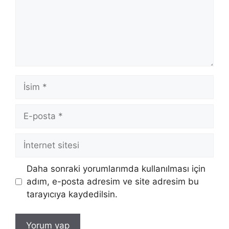
İsim
E-
posta
İnternet
sitesi
Daha sonraki yorumlarımda kullanılması için
adım, e-posta adresim ve site adresim bu
tarayıcıya kaydedilsin.