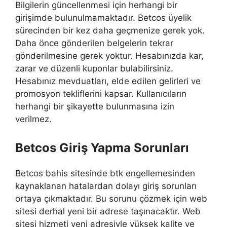
Bilgilerin güncellenmesi için herhangi bir
girişimde bulunulmamaktadır. Betcos üyelik
sürecinden bir kez daha geçmenize gerek yok.
Daha önce gönderilen belgelerin tekrar
gönderilmesine gerek yoktur. Hesabınızda kar,
zarar ve düzenli kuponlar bulabilirsiniz.
Hesabınız mevduatları, elde edilen gelirleri ve
promosyon tekliflerini kapsar. Kullanıcıların
herhangi bir şikayette bulunmasına izin
verilmez.
Betcos Giriş Yapma Sorunları
Betcos bahis sitesinde btk engellemesinden
kaynaklanan hatalardan dolayı giriş sorunları
ortaya çıkmaktadır. Bu sorunu çözmek için web
sitesi derhal yeni bir adrese taşınacaktır. Web
sitesi hizmeti yeni adresiyle yüksek kalite ve