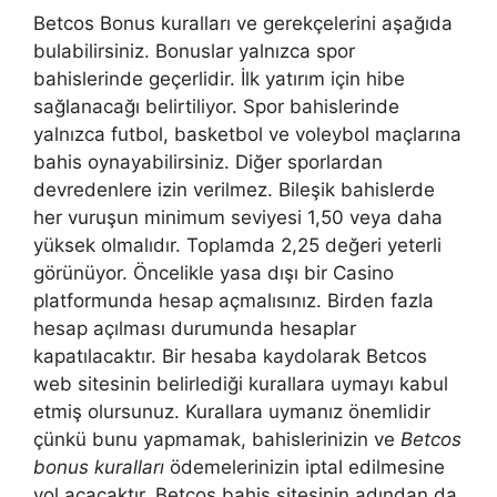
Betcos Bonus kuralları ve gerekçelerini aşağıda
bulabilirsiniz. Bonuslar yalnızca spor
bahislerinde geçerlidir. İlk yatırım için hibe
sağlanacağı belirtiliyor. Spor bahislerinde
yalnızca futbol, ​​basketbol ve voleybol maçlarına
bahis oynayabilirsiniz. Diğer sporlardan
devredenlere izin verilmez. Bileşik bahislerde
her vuruşun minimum seviyesi 1,50 veya daha
yüksek olmalıdır. Toplamda 2,25 değeri yeterli
görünüyor. Öncelikle yasa dışı bir Casino
platformunda hesap açmalısınız. Birden fazla
hesap açılması durumunda hesaplar
kapatılacaktır. Bir hesaba kaydolarak Betcos
web sitesinin belirlediği kurallara uymayı kabul
etmiş olursunuz. Kurallara uymanız önemlidir
çünkü bunu yapmamak, bahislerinizin ve
Betcos
bonus kuralları
ödemelerinizin iptal edilmesine
yol açacaktır. Betcos bahis sitesinin adından da