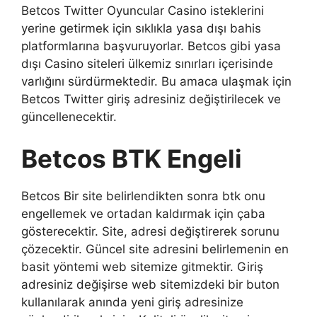
Betcos Twitter Oyuncular Casino isteklerini
yerine getirmek için sıklıkla yasa dışı bahis
platformlarına başvuruyorlar. Betcos gibi yasa
dışı Casino siteleri ülkemiz sınırları içerisinde
varlığını sürdürmektedir. Bu amaca ulaşmak için
Betcos Twitter giriş adresiniz değiştirilecek ve
güncellenecektir.
Betcos BTK Engeli
Betcos Bir site belirlendikten sonra btk onu
engellemek ve ortadan kaldırmak için çaba
gösterecektir. Site, adresi değiştirerek sorunu
çözecektir. Güncel site adresini belirlemenin en
basit yöntemi web sitemize gitmektir. Giriş
adresiniz değişirse web sitemizdeki bir buton
kullanılarak anında yeni giriş adresinize