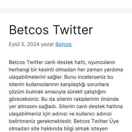
Betcos Twitter
Eylül 5, 2024
yazar
Betcos
Betcos Twitter canlı destek hattı, oyuncuların
herhangi bir kesinti olmadan her zaman yardıma
ulaşabilmelerini sağlar. Bunu incelerseniz bu
sitenin kullanıcılarının karşılaştığı sorunlara
çözüm bulmak amacıyla sürekli çalıştığını
göreceksiniz. Bu da sitenin rakiplerinin önünde
yer almasını sağladı. Sitenin canlı destek hattına
ulaşabilmeniz için adınızı ve kullanıcı adınızı
belirtmeniz gerekmektedir. Betcos Twitter Üye
olmadan site hakkında bilgi almak isteyen