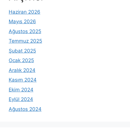
Haziran 2026
Mayıs 2026
Ağustos 2025
Temmuz 2025
Şubat 2025
Ocak 2025
Aralık 2024
Kasım 2024
Ekim 2024
Eylül 2024
Ağustos 2024