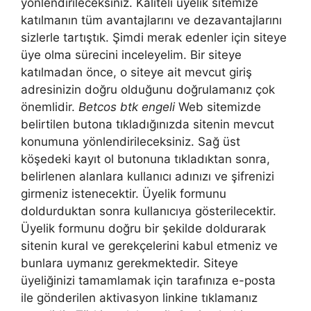
yönlendirileceksiniz. Kaliteli üyelik sitemize
katılmanın tüm avantajlarını ve dezavantajlarını
sizlerle tartıştık. Şimdi merak edenler için siteye
üye olma sürecini inceleyelim. Bir siteye
katılmadan önce, o siteye ait mevcut giriş
adresinizin doğru olduğunu doğrulamanız çok
önemlidir.
Betcos btk engeli
Web sitemizde
belirtilen butona tıkladığınızda sitenin mevcut
konumuna yönlendirileceksiniz. Sağ üst
köşedeki kayıt ol butonuna tıkladıktan sonra,
belirlenen alanlara kullanıcı adınızı ve şifrenizi
girmeniz istenecektir. Üyelik formunu
doldurduktan sonra kullanıcıya gösterilecektir.
Üyelik formunu doğru bir şekilde doldurarak
sitenin kural ve gerekçelerini kabul etmeniz ve
bunlara uymanız gerekmektedir. Siteye
üyeliğinizi tamamlamak için tarafınıza e-posta
ile gönderilen aktivasyon linkine tıklamanız