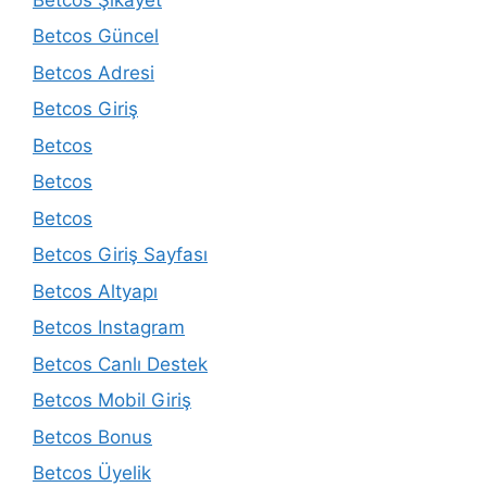
Betcos Güncel
Betcos Adresi
Betcos Giriş
Betcos
Betcos
Betcos
Betcos Giriş Sayfası
Betcos Altyapı
Betcos Instagram
Betcos Canlı Destek
Betcos Mobil Giriş
Betcos Bonus
Betcos Üyelik